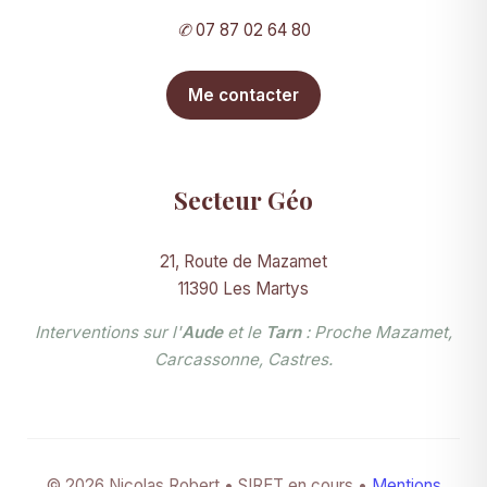
✆
07 87 02 64 80
Me contacter
Secteur Géo
21, Route de Mazamet
11390 Les Martys
Interventions sur l'
Aude
et le
Tarn
: Proche Mazamet,
Carcassonne, Castres.
© 2026 Nicolas Robert • SIRET en cours •
Mentions