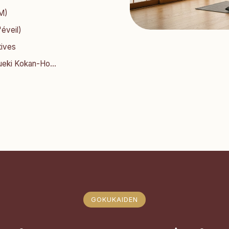
KM)
'éveil)
tives
eki Kokan-Ho...
GOKUKAIDEN