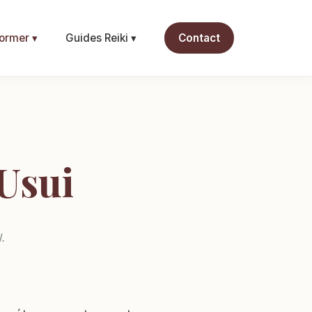
ormer ▾
Guides Reiki ▾
Contact
 Usui
.