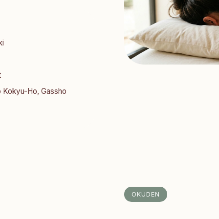
ki
t
No Kokyu-Ho, Gassho
OKUDEN