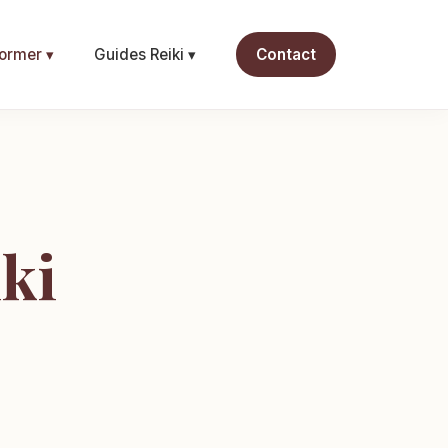
ormer ▾
Guides Reiki ▾
Contact
iki