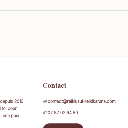
Contact
 depuis 2019.
✉
contact@reikiusui-reikikaruna.com
 Doi pour
✆
07 87 02 64 80
i
, une paix