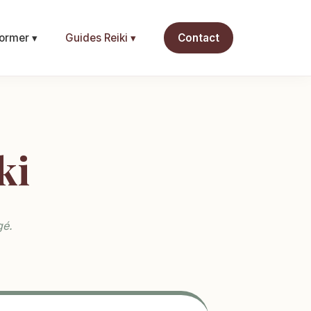
ormer ▾
Guides Reiki ▾
Contact
ki
gé.