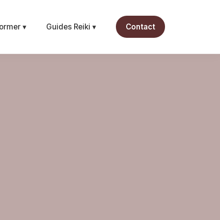
ormer ▾
Guides Reiki ▾
Contact