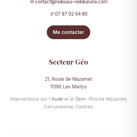
✉
contact@reikiusui-reikikaruna.com
✆
07 87 02 64 80
Me contacter
Secteur Géo
21, Route de Mazamet
11390 Les Martys
Interventions sur l'
Aude
et le
Tarn
: Proche Mazamet,
Carcassonne, Castres.